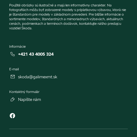
Použité obrázky sú ilustračné a majú len informatívny charakter. Na
fotografiách môžu byť zobrazené modely s príplatkovou výbavou, ktorá nie
je štandardom pre modely v základnom prevedení. Pre bližšie informácie o
sortimente modelov, štandardných a mimoriadnych výbavách, aktuálnych
cenách, podmienkach a termínoch dodávok, kontaktujte nášho predajcu
vozidiel Škoda.
Informácie
+421 43 4005 324
E-mail
skoda@galimexmt.sk
Kontaktný formulár
Napíšte nám