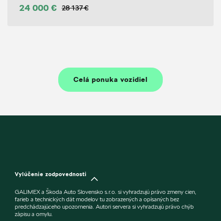
24 000 €
28 137 €
Celá ponuka vozidiel
Vylúčenie zodpovednosti
GALIMEX a Škoda Auto Slovensko s.r.o. si vyhradzujú právo zmeny cien,
farieb a technických dát modelov tu zobrazených a opísaných bez
predchádzajúceho upozornenia. Autori servera si vyhradzujú právo chýb
zápisu a omylu.