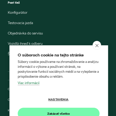
Pozri tiež
Konfigurátor
Testovacia jazda
Objednávka do servisu
Vozidlá ihneď k odberu
Škoda E-shop
O súboroch cookie na tejto stránke
Súbory cookie používame na zhromažďovanie a analýzu
informácií o výkone a používaní stránok, na
poskytovanie funkcií sociálnych médií a na vylepšenie a
prispôsobenie obsahu a reklám.
Viac informácií
Ochrana osobných údajov
NASTAVENIA
Cookies
Kontakt
Zakázať všetko