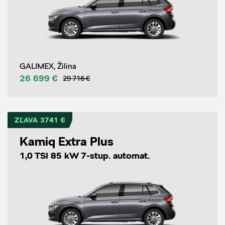
GALIMEX, Žilina
26 699 €
29 716 €
ZĽAVA 3741 €
Kamiq Extra Plus
1,0 TSI 85 kW 7-stup. automat.