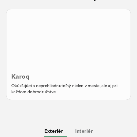
Karoq
Okúzľujúci a neprehliadnuteľný nielen v meste, ale aj pri
každom dobrodružstve.
Exteriér
Interiér