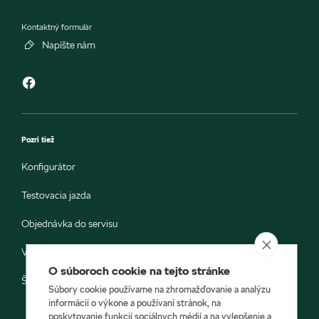
Kontaktný formulár
Napíšte nám
Pozri tiež
Konfigurátor
Testovacia jazda
Objednávka do servisu
Vozidlá ihneď k odberu
O súboroch cookie na tejto stránke
Škoda E-shop
Súbory cookie používame na zhromažďovanie a analýzu
informácií o výkone a používaní stránok, na
poskytovanie funkcií sociálnych médií a na vylepšenie a