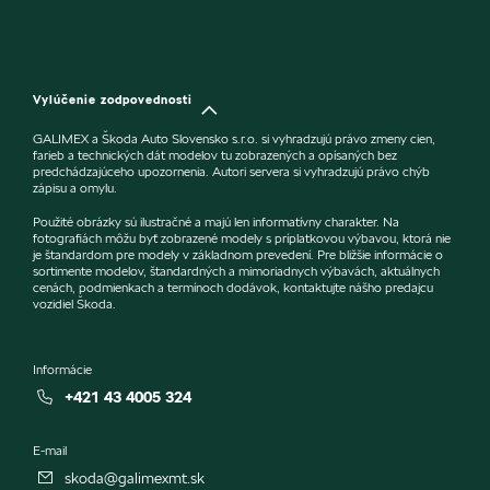
Vylúčenie zodpovednosti
GALIMEX a Škoda Auto Slovensko s.r.o. si vyhradzujú právo zmeny cien,
farieb a technických dát modelov tu zobrazených a opísaných bez
predchádzajúceho upozornenia. Autori servera si vyhradzujú právo chýb
zápisu a omylu.
Použité obrázky sú ilustračné a majú len informatívny charakter. Na
fotografiách môžu byť zobrazené modely s príplatkovou výbavou, ktorá nie
je štandardom pre modely v základnom prevedení. Pre bližšie informácie o
sortimente modelov, štandardných a mimoriadnych výbavách, aktuálnych
cenách, podmienkach a termínoch dodávok, kontaktujte nášho predajcu
vozidiel Škoda.
Informácie
+421 43 4005 324
E-mail
skoda@galimexmt.sk