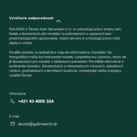
Vylúčenie zodpovednosti
GALIMEX a Škoda Auto Slovensko s.r.o. si vyhradzujú právo zmeny cien,
farieb a technických dát modelov tu zobrazených a opísaných bez
predchádzajúceho upozornenia. Autori servera si vyhradzujú právo chýb
zápisu a omylu.
Použité obrázky sú ilustračné a majú len informatívny charakter. Na
fotografiách môžu byť zobrazené modely s príplatkovou výbavou, ktorá nie
je štandardom pre modely v základnom prevedení. Pre bližšie informácie o
sortimente modelov, štandardných a mimoriadnych výbavách, aktuálnych
cenách, podmienkach a termínoch dodávok, kontaktujte nášho predajcu
vozidiel Škoda.
Informácie
+421 43 4005 324
E-mail
skoda@galimexmt.sk