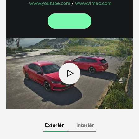
www.youtube.com
/
www.vimeo.com
Exteriér
Interiér