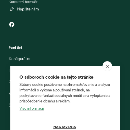
Kontaktný formulár
Napíšte nám
Pozri tiež
Konfigurátor
Testovacia jazda
O súboroch cookie na tejto stránke
Objednávka do servisu
Súbory cookie používame na zhromažďovanie a analýzu
informácií o výkone a používaní stránok, na
Vozidlá ihneď k odberu
poskytovanie funkcií sociálnych médií a na vylepšenie a
prispôsobenie obsahu a reklám.
Škoda E-shop
Viac informácií
NASTAVENIA