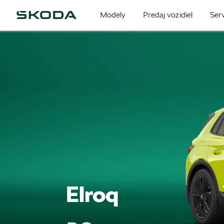
Modely
Predaj vozidiel
Serv
Elroq