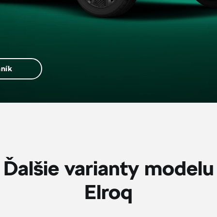
ník
Ďalšie varianty modelu
Elroq