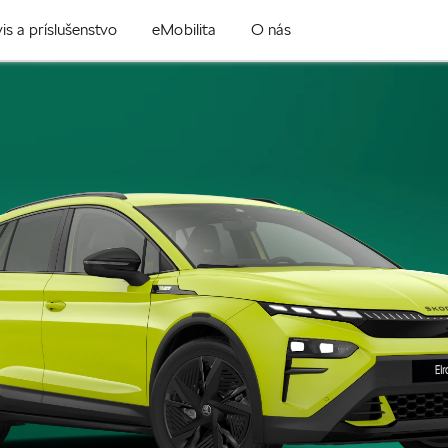
is a príslušenstvo
eMobilita
O nás