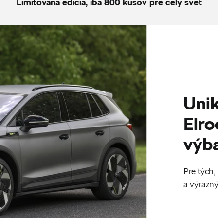
Limitovaná edícia, iba 800 kusov pre celý svet
Unik
Elro
výb
Pre tých,
a výrazný