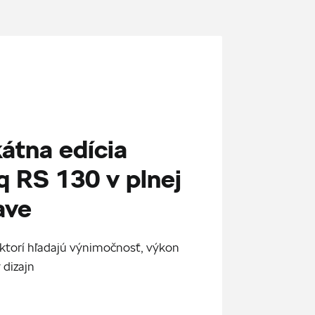
átna edícia
q RS 130 v plnej
ave
 ktorí hľadajú výnimočnosť, výkon
 dizajn