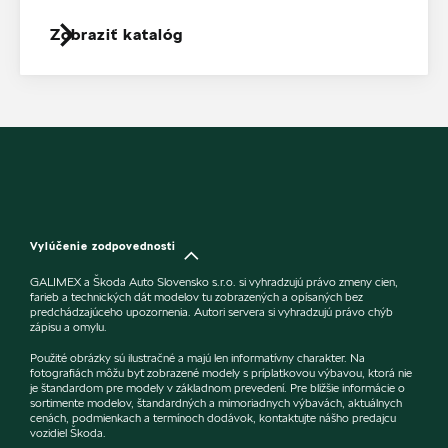
Zobraziť katalóg
Vylúčenie zodpovednosti
GALIMEX a Škoda Auto Slovensko s.r.o. si vyhradzujú právo zmeny cien,
farieb a technických dát modelov tu zobrazených a opísaných bez
predchádzajúceho upozornenia. Autori servera si vyhradzujú právo chýb
zápisu a omylu.
Použité obrázky sú ilustračné a majú len informatívny charakter. Na
fotografiách môžu byť zobrazené modely s príplatkovou výbavou, ktorá nie
je štandardom pre modely v základnom prevedení. Pre bližšie informácie o
sortimente modelov, štandardných a mimoriadnych výbavách, aktuálnych
cenách, podmienkach a termínoch dodávok, kontaktujte nášho predajcu
vozidiel Škoda.