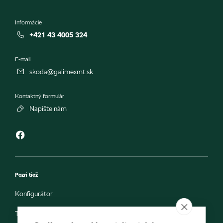
Informácie
+421 43 4005 324
E-mail
skoda@galimexmt.sk
Kontaktný formulár
Napíšte nám
Pozri tiež
Konfigurátor
Testovacia jazda