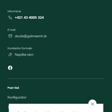
Informácie
+421 43 4005 324
E-mail
skoda@galimexmt.sk
Kontaktný formulár
Napíšte nám
Pozri tiež
Konfigurátor
Testovacia jazda