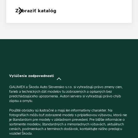
Zobraziť katalóg
Vylúčenie zodpovednosti
GALIMEX a Škoda Auto Slovensko s.r.o. si vyhradzujú právo zmeny cien,
farieb a technických dát modelov tu zobrazených a opísaných bez
predchádzajúceho upozornenia. Autori servera si vyhradzujú právo chýb
zápisu a omylu.
Použité obrázky sú ilustračné a majú len informatívny charakter. Na
fotografiách môžu byť zobrazené modely s príplatkovou výbavou, ktorá nie
je štandardom pre modely v základnom prevedení. Pre bližšie informácie o
sortimente modelov, štandardných a mimoriadnych výbavách, aktuálnych
cenách, podmienkach a termínoch dodávok, kontaktujte nášho predajcu
vozidiel Škoda.