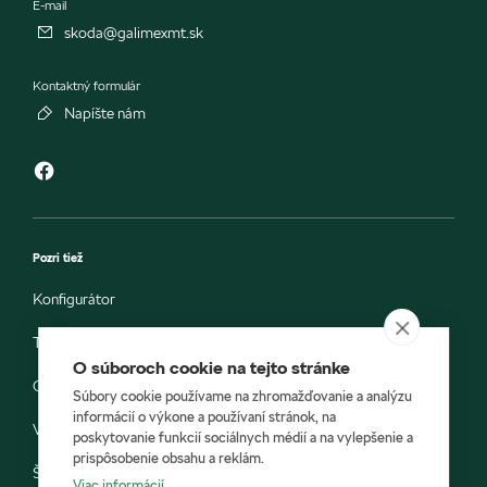
E-mail
skoda@galimexmt.sk
Kontaktný formulár
Napíšte nám
Pozri tiež
Konfigurátor
Testovacia jazda
O súboroch cookie na tejto stránke
Objednávka do servisu
Súbory cookie používame na zhromažďovanie a analýzu
informácií o výkone a používaní stránok, na
Vozidlá ihneď k odberu
poskytovanie funkcií sociálnych médií a na vylepšenie a
prispôsobenie obsahu a reklám.
Škoda E-shop
Viac informácií