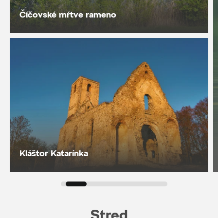
Číčovské mŕtve rameno
Kláštor Katarínka
Stred