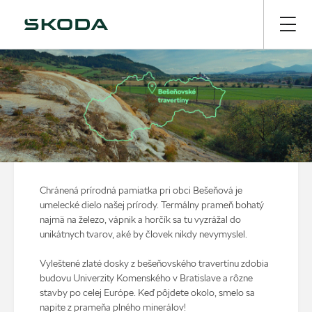
Chránená prírodná pamiatka pri obci Bešeňová je
umelecké dielo našej prírody. Termálny prameň bohatý
najmä na železo, vápnik a horčík sa tu vyzrážal do
unikátnych tvarov, aké by človek nikdy nevymyslel.
Vyleštené zlaté dosky z bešeňovského travertínu zdobia
budovu Univerzity Komenského v Bratislave a rôzne
stavby po celej Európe. Keď pôjdete okolo, smelo sa
napite z prameňa plného minerálov!