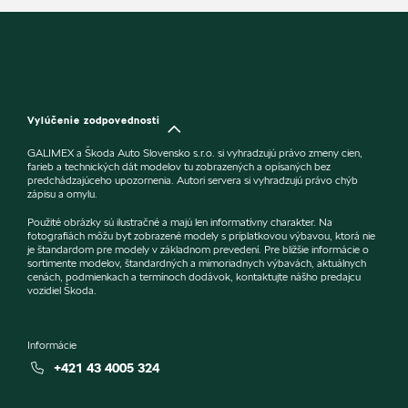
Vylúčenie zodpovednosti
GALIMEX a Škoda Auto Slovensko s.r.o. si vyhradzujú právo zmeny cien,
farieb a technických dát modelov tu zobrazených a opísaných bez
predchádzajúceho upozornenia. Autori servera si vyhradzujú právo chýb
zápisu a omylu.
Použité obrázky sú ilustračné a majú len informatívny charakter. Na
fotografiách môžu byť zobrazené modely s príplatkovou výbavou, ktorá nie
je štandardom pre modely v základnom prevedení. Pre bližšie informácie o
sortimente modelov, štandardných a mimoriadnych výbavách, aktuálnych
cenách, podmienkach a termínoch dodávok, kontaktujte nášho predajcu
vozidiel Škoda.
Informácie
+421 43 4005 324