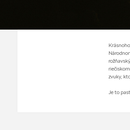
Krásnohor
Národnom
rožňavsk
riečiskom
zvuky, kt
Je to past