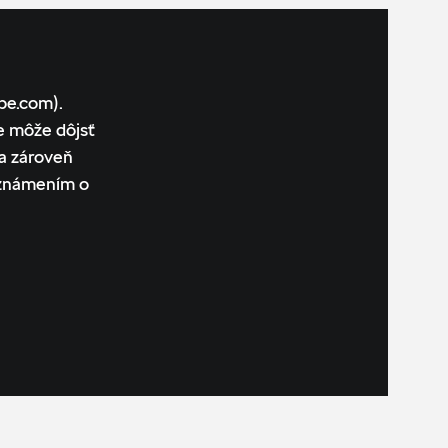
be.com).
e môže dôjsť
a zároveň
oznámením o