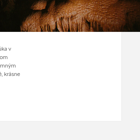
úka v
ľom
dzemným
é, krásne