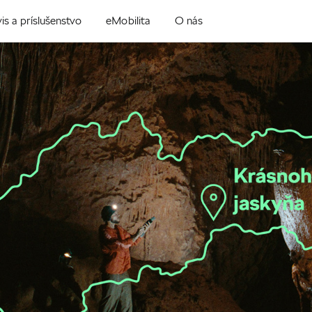
is a príslušenstvo
eMobilita
O nás