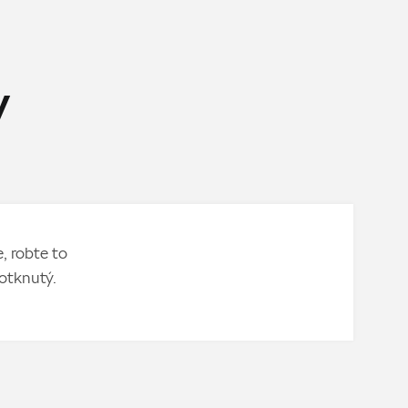
y
, robte to
otknutý.