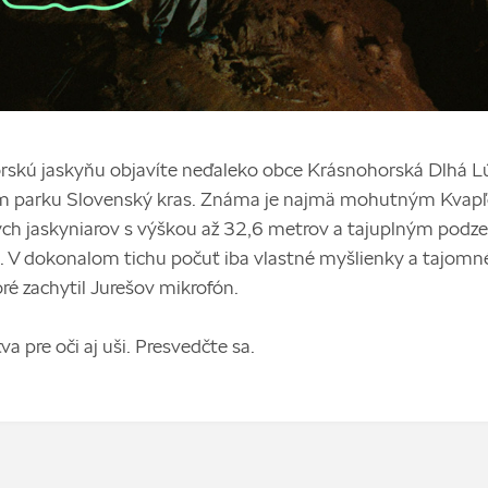
skú jaskyňu objavíte neďaleko obce Krásnohorská Dlhá L
 parku Slovenský kras. Známa je najmä mohutným Kvap
ých jaskyniarov s výškou až 32,6 metrov a tajuplným po
. V dokonalom tichu počuť iba vlastné myšlienky a tajomn
oré zachytil Jurešov mikrofón.
va pre oči aj uši. Presvedčte sa.