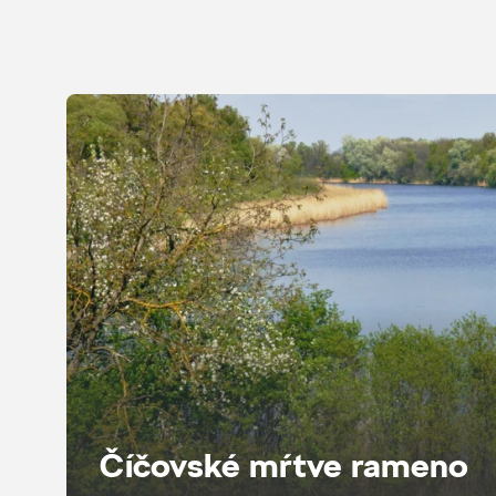
Číčovské mŕtve rameno