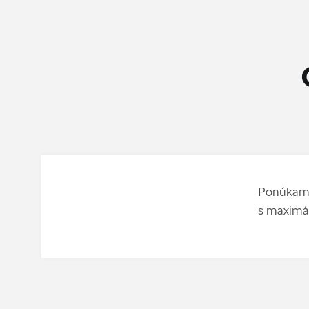
Ponúkame 
s maximál